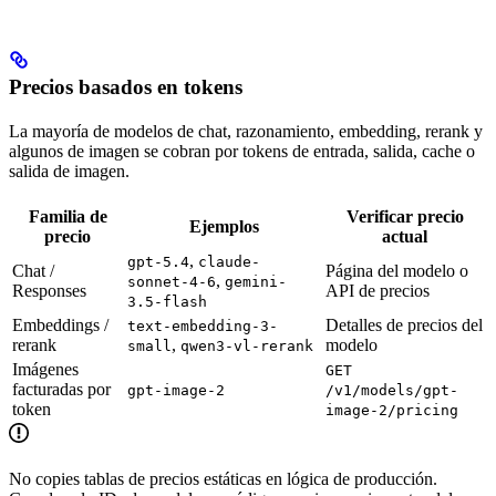
Precios basados en tokens
La mayoría de modelos de chat, razonamiento, embedding, rerank y
algunos de imagen se cobran por tokens de entrada, salida, cache o
salida de imagen.
Familia de
Verificar precio
Ejemplos
precio
actual
,
gpt-5.4
claude-
Chat /
Página del modelo o
,
sonnet-4-6
gemini-
Responses
API de precios
3.5-flash
Embeddings /
Detalles de precios del
text-embedding-3-
rerank
,
modelo
small
qwen3-vl-rerank
Imágenes
GET
facturadas por
gpt-image-2
/v1/models/gpt-
token
image-2/pricing
No copies tablas de precios estáticas en lógica de producción.