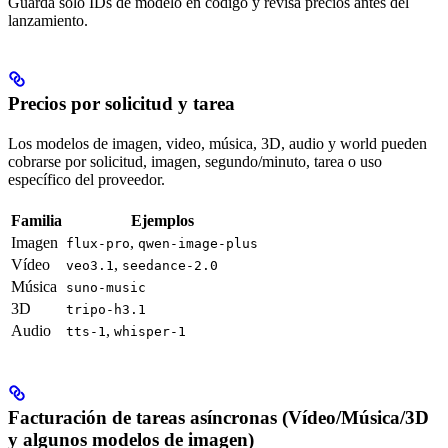
Guarda solo IDs de modelo en código y revisa precios antes del
lanzamiento.
Precios por solicitud y tarea
Los modelos de imagen, video, música, 3D, audio y world pueden
cobrarse por solicitud, imagen, segundo/minuto, tarea o uso
específico del proveedor.
Familia
Ejemplos
Imagen
,
flux-pro
qwen-image-plus
Vídeo
,
veo3.1
seedance-2.0
Música
suno-music
3D
tripo-h3.1
Audio
,
tts-1
whisper-1
Facturación de tareas asíncronas (Vídeo/Música/3D
y algunos modelos de imagen)