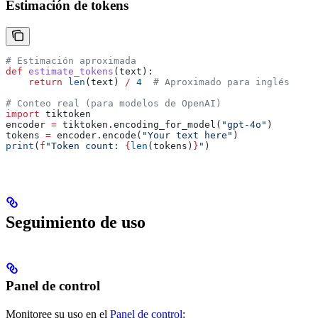
Estimación de tokens
# Estimación aproximada
def
 estimate_tokens
(
text
):
    return
 len
(text) 
/
 4
  # Aproximado para inglés
# Conteo real (para modelos de OpenAI)
import
 tiktoken
encoder 
=
 tiktoken.encoding_for_model(
"gpt-4o"
)
tokens 
=
 encoder.encode(
"Your text here"
)
print
(
f
"Token count: 
{
len
(tokens)
}
"
)
Seguimiento de uso
Panel de control
Monitoree su uso en el
Panel de control
: