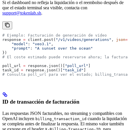
Si el dashboard no refleja la liquidación o el reembolso después de
que el estado terminal sea visible, contacta con
support@tokenlab.sh
.
# Ejemplo: Facturación de generación de vídeo
response 
=
 client.post(
"/v1/videos/generations"
, 
json
=
{
    "model"
: 
"veo3.1"
,
    "prompt"
: 
"A sunset over the ocean"
})
# El coste estimado puede reservarse ahora; la facturac
poll_url 
=
 response.json()[
"poll_url"
]
task_id 
=
 response.json()[
"task_id"
]
# Consulta poll_url para ver el estado; billing_transac
ID de transacción de facturación
Las respuestas JSON facturables, no streaming y compatibles con
OpenAI incluyen
cuando la liquidación
billing_transaction_id
se completa antes de finalizar la respuesta. El mismo valor también
se expone en el header
, para
X-Billing-Transaction-ID