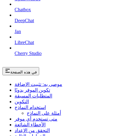
Chatbox
DeepChat
Jan
LibreChat
Cherry Studio
في هذه الصفحة
موصى به: تثبيت الإضافة
تكوين الموفر يدويًا
المتطلبات المسبقة
التكوين
استخدام النماذج
أمثلة على النماذج
متى تستخدم أي موفر
الأخطاء الشائعة
التحقق من الإعداد