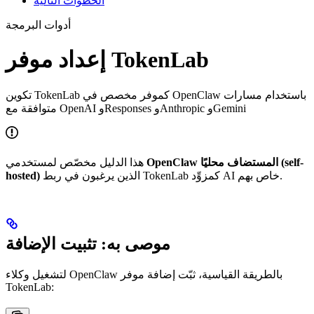
الخطوات التالية
أدوات البرمجة
إعداد موفر TokenLab
تكوين TokenLab كموفر مخصص في OpenClaw باستخدام مسارات
متوافقة مع OpenAI وResponses وAnthropic وGemini
OpenClaw المستضاف محليًا (self-
هذا الدليل مخصّص لمستخدمي
الذين يرغبون في ربط TokenLab كمزوِّد AI خاص بهم.
hosted)
موصى به: تثبيت الإضافة
لتشغيل وكلاء OpenClaw بالطريقة القياسية، ثبّت إضافة موفر
TokenLab: