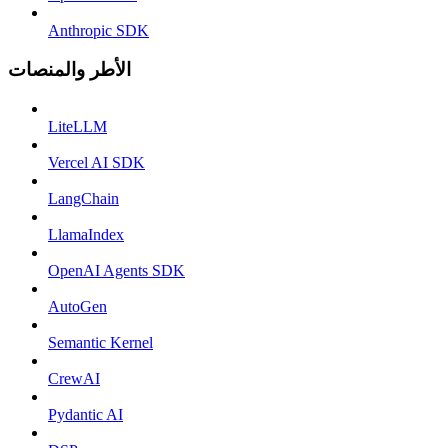
Anthropic SDK
الأطر والمنصات
LiteLLM
Vercel AI SDK
LangChain
LlamaIndex
OpenAI Agents SDK
AutoGen
Semantic Kernel
CrewAI
Pydantic AI