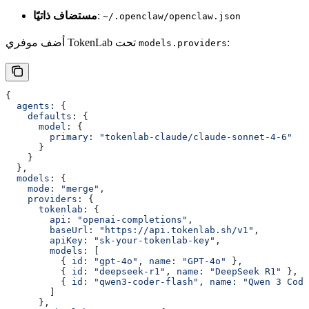
:
مستضاف ذاتيًا
~/.openclaw/openclaw.json
:
أضف موفري TokenLab تحت
models.providers
{
  agents
: {
    defaults
: {
      model
: {
        primary
: 
"tokenlab-claude/claude-sonnet-4-6"
      }
    }
  },
  models
: {
    mode
: 
"merge"
,
    providers
: {
      tokenlab
: {
        api
: 
"openai-completions"
,
        baseUrl
: 
"https://api.tokenlab.sh/v1"
,
        apiKey
: 
"sk-your-tokenlab-key"
,
        models
: [
          { 
id
: 
"gpt-4o"
, 
name
: 
"GPT-4o"
 },
          { 
id
: 
"deepseek-r1"
, 
name
: 
"DeepSeek R1"
 },
          { 
id
: 
"qwen3-coder-flash"
, 
name
: 
"Qwen 3 Code
        ]
      },