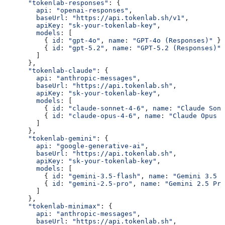
      "tokenlab-responses"
: {
        api
: 
"openai-responses"
,
        baseUrl
: 
"https://api.tokenlab.sh/v1"
,
        apiKey
: 
"sk-your-tokenlab-key"
,
        models
: [
          { 
id
: 
"gpt-4o"
, 
name
: 
"GPT-4o (Responses)"
 },
          { 
id
: 
"gpt-5.2"
, 
name
: 
"GPT-5.2 (Responses)"
 
        ]
      },
      "tokenlab-claude"
: {
        api
: 
"anthropic-messages"
,
        baseUrl
: 
"https://api.tokenlab.sh"
,
        apiKey
: 
"sk-your-tokenlab-key"
,
        models
: [
          { 
id
: 
"claude-sonnet-4-6"
, 
name
: 
"Claude Sonn
          { 
id
: 
"claude-opus-4-6"
, 
name
: 
"Claude Opus 4
        ]
      },
      "tokenlab-gemini"
: {
        api
: 
"google-generative-ai"
,
        baseUrl
: 
"https://api.tokenlab.sh"
,
        apiKey
: 
"sk-your-tokenlab-key"
,
        models
: [
          { 
id
: 
"gemini-3.5-flash"
, 
name
: 
"Gemini 3.5 F
          { 
id
: 
"gemini-2.5-pro"
, 
name
: 
"Gemini 2.5 Pro
        ]
      },
      "tokenlab-minimax"
: {
        api
: 
"anthropic-messages"
,
        baseUrl
: 
"https://api.tokenlab.sh"
,