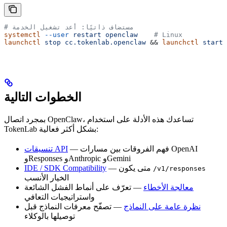
# مستضاف ذاتيًا: أعد تشغيل الخدمة
systemctl
 --user
 restart
 openclaw
    # Linux
launchctl
 stop
 cc.tokenlab.openclaw
 && 
launchctl
 start
 
الخطوات التالية
بمجرد اتصال OpenClaw، تساعدك هذه الأدلة على استخدام
TokenLab بشكل أكثر فعالية:
— فهم الفروقات بين مسارات OpenAI
تنسيقات API
وResponses وAnthropic وGemini
— متى يكون
IDE / SDK Compatibility
/v1/responses
الخيار الأنسب
معالجة الأخطاء
— تعرّف على أنماط الفشل الشائعة
واستراتيجيات التعافي
نظرة عامة على النماذج
— تصفّح معرفات النماذج قبل
توصيلها بالوكلاء