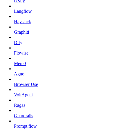
DSPy
Langflow
Haystack
Graphiti
Dify
Flowise
Mem0
Agno
Browser Use
VoltAgent
Ragas
Guardrails
Prompt flow