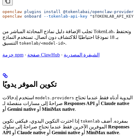
openclaw
 plugins
 install
 @tokenlabai/openclaw-provider
openclaw
 onboard
 --tokenlab-api-key
 "
$TOKENLAB_API_KEY
"
تجلب الإضافة دليل نماذج المحادثة المباشر من TokenLab، وتحتفظ
بـ 18 نموذجًا احتياطيًا للاكتشاف دون اتصال. تستخدم النماذج
.
التنسيق
tokenlab/<model-id>
الشيفرة المصدرية
·
صفحة ClawHub
·
حزمة npm
تكوين الموفر يدويًا
اليدوية أدناه فقط عندما تحتاج
استخدم إدخالات
models.providers
Claude native
أو
Responses API
صراحةً إلى مسارات منفصلة لـ
.
MiniMax native
أو
Gemini native
أو
بمفرده. أضف
إذا اخترت التكوين اليدوي، فيكفي تكوين
tokenlab
Responses
الموفرين الآخرين فقط عندما تحتاج صراحةً إلى سلوك
.
MiniMax native
أو
Gemini native
أو
Claude native
أو
API