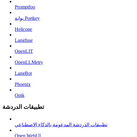
Promptfoo
بوابة Portkey
Helicone
Langfuse
OpenLIT
OpenLLMetry
LangBot
Phoenix
Opik
تطبيقات الدردشة
تطبيقات الدردشة المدعومة بالذكاء الاصطناعي
Open WebUI