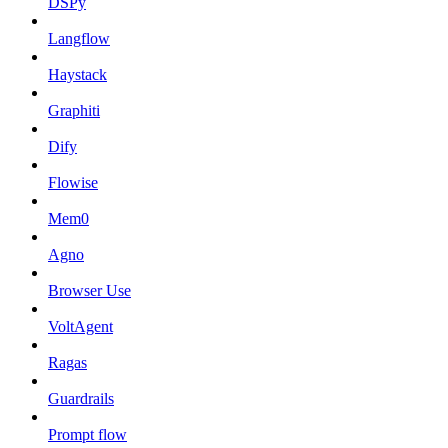
DSPy
Langflow
Haystack
Graphiti
Dify
Flowise
Mem0
Agno
Browser Use
VoltAgent
Ragas
Guardrails
Prompt flow