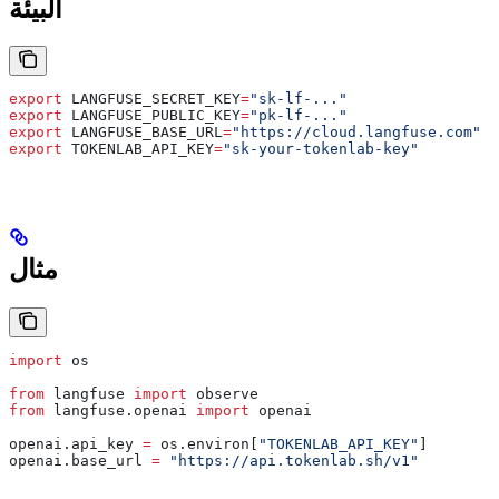
البيئة
export
 LANGFUSE_SECRET_KEY
=
"sk-lf-..."
export
 LANGFUSE_PUBLIC_KEY
=
"pk-lf-..."
export
 LANGFUSE_BASE_URL
=
"https://cloud.langfuse.com"
export
 TOKENLAB_API_KEY
=
"sk-your-tokenlab-key"
مثال
import
 os
from
 langfuse 
import
 observe
from
 langfuse.openai 
import
 openai
openai.api_key 
=
 os.environ[
"TOKENLAB_API_KEY"
]
openai.base_url 
=
 "https://api.tokenlab.sh/v1"