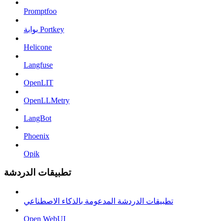
Promptfoo
بوابة Portkey
Helicone
Langfuse
OpenLIT
OpenLLMetry
LangBot
Phoenix
Opik
تطبيقات الدردشة
تطبيقات الدردشة المدعومة بالذكاء الاصطناعي
Open WebUI