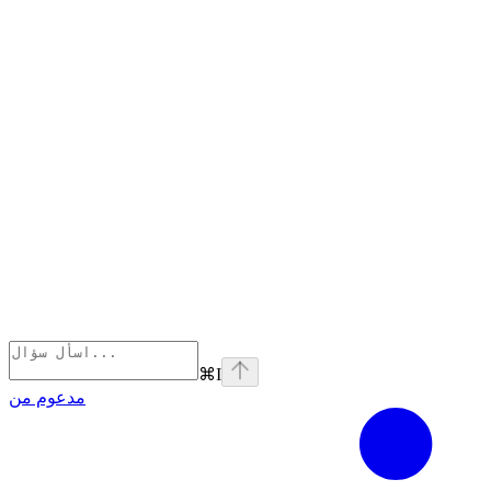
⌘
I
مدعوم من