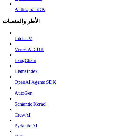
Anthropic SDK
الأطر والمنصات
LiteLLM
Vercel AI SDK
LangChain
LlamaIndex
OpenAI Agents SDK
AutoGen
Semantic Kernel
CrewAI
Pydantic AI