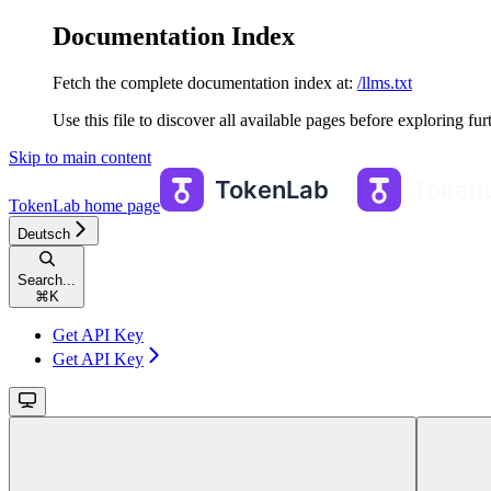
Documentation Index
Fetch the complete documentation index at:
/llms.txt
Use this file to discover all available pages before exploring fur
Skip to main content
TokenLab
home page
Deutsch
Search...
⌘
K
Get API Key
Get API Key