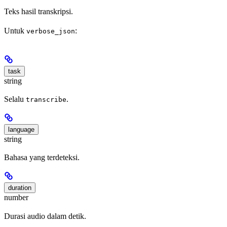
Teks hasil transkripsi.
Untuk
:
verbose_json
task
string
Selalu
.
transcribe
language
string
Bahasa yang terdeteksi.
duration
number
Durasi audio dalam detik.