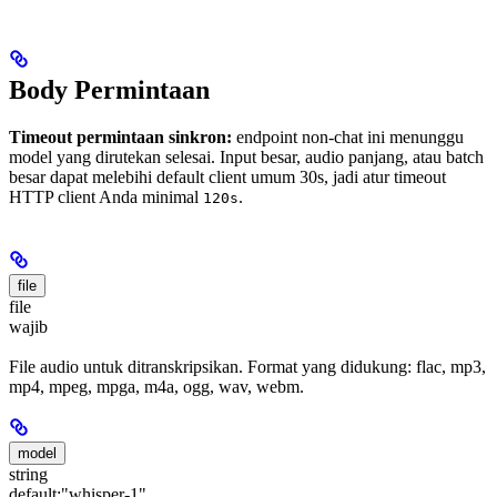
Body Permintaan
Timeout permintaan sinkron:
endpoint non-chat ini menunggu
model yang dirutekan selesai. Input besar, audio panjang, atau batch
besar dapat melebihi default client umum 30s, jadi atur timeout
HTTP client Anda minimal
.
120s
file
file
wajib
File audio untuk ditranskripsikan. Format yang didukung: flac, mp3,
mp4, mpeg, mpga, m4a, ogg, wav, webm.
model
string
default:
"whisper-1"