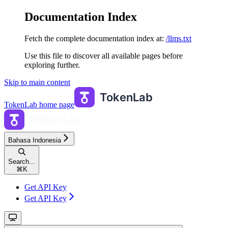
Documentation Index
Fetch the complete documentation index at:
/llms.txt
Use this file to discover all available pages before
exploring further.
Skip to main content
TokenLab
home page
Bahasa Indonesia
Search...
⌘
K
Get API Key
Get API Key