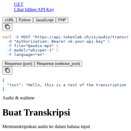
GET
Lihat billing API Key
cURL
Python
JavaScript
PHP
curl
 -X
 POST
 "https://api.tokenlab.sh/v1/audio/transcri
  -H
 "Authorization: Bearer sk-your-api-key"
 \
  -F
 file="@audio.mp3"
 \
  -F
 model="whisper-1"
 \
  -F
 language="en"
Response (json)
Response (verbose_json)
{
  "text"
: 
"Hello, this is a test of the transcription A
}
Audio & realtime
Buat Transkripsi
Mentranskripsikan audio ke dalam bahasa input