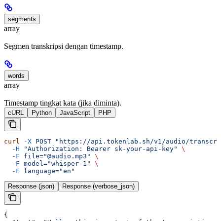
segments
array
Segmen transkripsi dengan timestamp.
words
array
Timestamp tingkat kata (jika diminta).
cURL
Python
JavaScript
PHP
curl
 -X
 POST
 "https://api.tokenlab.sh/v1/audio/transcri
  -H
 "Authorization: Bearer sk-your-api-key"
 \
  -F
 file="@audio.mp3"
 \
  -F
 model="whisper-1"
 \
  -F
 language="en"
Response (json)
Response (verbose_json)
{