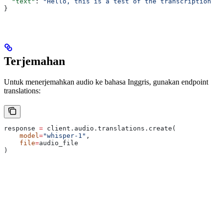
  "text"
: 
"Hello, this is a test of the transcription A
}
Terjemahan
Untuk menerjemahkan audio ke bahasa Inggris, gunakan endpoint
translations:
response 
=
 client.audio.translations.create(
    model
=
"whisper-1"
,
    file
=
audio_file
)