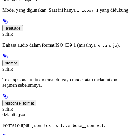
Model yang digunakan. Saat ini hanya
yang didukung.
whisper-1
language
string
Bahasa audio dalam format ISO-639-1 (misalnya,
,
,
).
en
zh
ja
prompt
string
Teks opsional untuk memandu gaya model atau melanjutkan
segmen sebelumnya.
response_format
string
default:
"json"
Format output:
,
,
,
,
.
json
text
srt
verbose_json
vtt