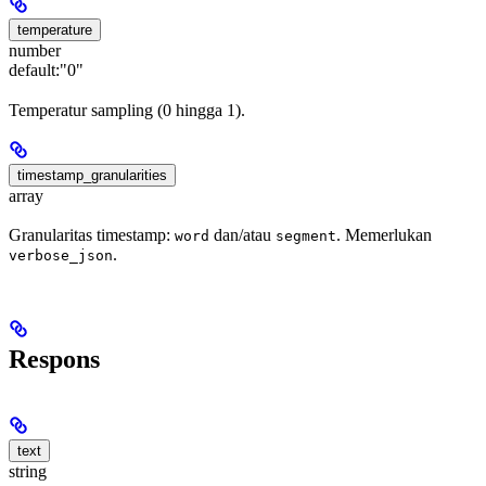
temperature
number
default:
"0"
Temperatur sampling (0 hingga 1).
timestamp_granularities
array
Granularitas timestamp:
dan/atau
. Memerlukan
word
segment
.
verbose_json
Respons
text
string