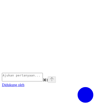
⌘
I
Didukung oleh