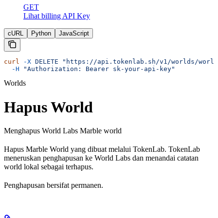
GET
Lihat billing API Key
cURL
Python
JavaScript
curl
 -X
 DELETE
 "https://api.tokenlab.sh/v1/worlds/world
  -H
 "Authorization: Bearer sk-your-api-key"
Worlds
Hapus World
Menghapus World Labs Marble world
Hapus Marble World yang dibuat melalui TokenLab. TokenLab
meneruskan penghapusan ke World Labs dan menandai catatan
world lokal sebagai terhapus.
Penghapusan bersifat permanen.