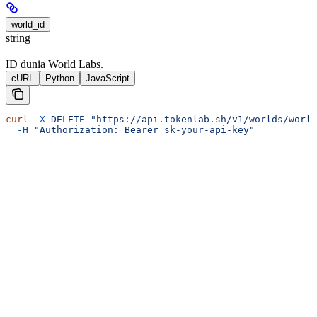
world_id
string
ID dunia World Labs.
cURL
Python
JavaScript
curl
 -X
 DELETE
 "https://api.tokenlab.sh/v1/worlds/world
  -H
 "Authorization: Bearer sk-your-api-key"