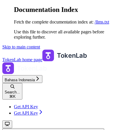
Documentation Index
Fetch the complete documentation index at:
/llms.txt
Use this file to discover all available pages before
exploring further.
Skip to main content
TokenLab
home page
Bahasa Indonesia
Search...
⌘
K
Get API Key
Get API Key