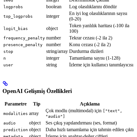
seed
boolean
Log olasılıklarını döndür
logprobs
En iyi log olasılıklarının sayısı
integer
top_logprobs
(0-20)
Token yanlılık haritası (-100 ila
object
logit_bias
100)
number
Tekrar cezası (-2 ila 2)
frequency_penalty
number
Konu cezası (-2 ila 2)
presence_penalty
string/array
Durdurma dizileri
stop
integer
Tamamlama sayısı (1-128)
n
string
İzleme için kullanıcı tanımlayıcısı
user
OpenAI Gelişmiş Özellikleri
Parametre
Tip
Açıklama
Çok modlu (multimodal) için
["text",
array
modalities
"audio"]
object
Ses çıkış yapılandırması (ses, format)
audio
object
Daha hızlı tamamlama için tahmin edilen çıktı
prediction
object
İzleme için anahtar-değer çiftleri
metadata