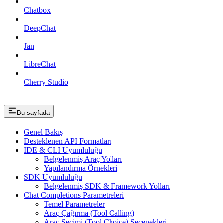
Chatbox
DeepChat
Jan
LibreChat
Cherry Studio
Bu sayfada
Genel Bakış
Desteklenen API Formatları
IDE & CLI Uyumluluğu
Belgelenmiş Araç Yolları
Yapılandırma Örnekleri
SDK Uyumluluğu
Belgelenmiş SDK & Framework Yolları
Chat Completions Parametreleri
Temel Parametreler
Araç Çağırma (Tool Calling)
Araç Seçimi (Tool Choice) Seçenekleri