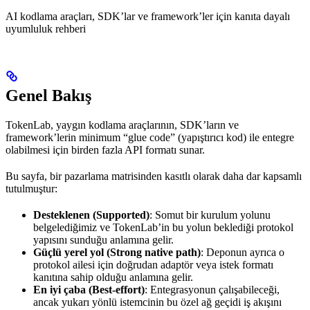
AI kodlama araçları, SDK’lar ve framework’ler için kanıta dayalı
uyumluluk rehberi
Genel Bakış
TokenLab, yaygın kodlama araçlarının, SDK’ların ve
framework’lerin minimum “glue code” (yapıştırıcı kod) ile entegre
olabilmesi için birden fazla API formatı sunar.
Bu sayfa, bir pazarlama matrisinden kasıtlı olarak daha dar kapsamlı
tutulmuştur:
Desteklenen (Supported)
: Somut bir kurulum yolunu
belgelediğimiz ve TokenLab’in bu yolun beklediği protokol
yapısını sunduğu anlamına gelir.
Güçlü yerel yol (Strong native path)
: Deponun ayrıca o
protokol ailesi için doğrudan adaptör veya istek formatı
kanıtına sahip olduğu anlamına gelir.
En iyi çaba (Best-effort)
: Entegrasyonun çalışabileceği,
ancak yukarı yönlü istemcinin bu özel ağ geçidi iş akışını