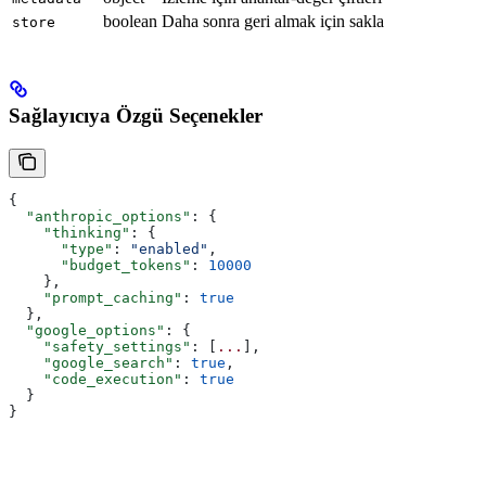
boolean
Daha sonra geri almak için sakla
store
Sağlayıcıya Özgü Seçenekler
{
  "anthropic_options"
: {
    "thinking"
: {
      "type"
: 
"enabled"
,
      "budget_tokens"
: 
10000
    },
    "prompt_caching"
: 
true
  },
  "google_options"
: {
    "safety_settings"
: [
...
],
    "google_search"
: 
true
,
    "code_execution"
: 
true
  }
}