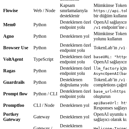
Kapsam
Mümkünse TokenLa
Flowise
Web / Node
sınırlamalarıyla
https://api.tok
desteklenir
bir düğüm kullanın
Desteklenen özel
OpenAI sağlayıcıs
Mem0
Python
endpoint yolu
endpoint’ine ay
/v1
Mümkünse TokenLa
Agno
Python
Desteklenen yol
yolunu kullanın
Desteklenen özel
Browser Use
Python
TokenLab’in
en
/v1
endpoint yolu
Desteklenen özel
baseURL: "https
VoltAgent
TypeScript
endpoint yolu
OpenAI sağlayıcısı 
Desteklenen özel
içine
llm_factory
Ragas
Python
endpoint yolu
AsyncOpenAI(bas
Desteklenen
TokenLab’in
e
/v1
Guardrails
Python
doğrulama yolu
completions çağrılab
Desteklenen özel
base_url=https:
Prompt flow
Python / CLI
endpoint yolu
oluşturun
apiBaseUrl: htt
Promptfoo
CLI / Node
Desteklenen yol
Responses sağlayıcı
Portkey
OpenAI uyumlu sohb
Gateway
Desteklenen yol
Gateway
sağlayıcı olarak kul
Desteklenen
Gateway /
Helicone-Target