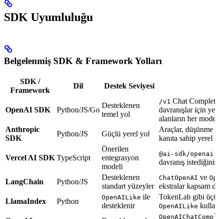
SDK Uyumluluğu
Belgelenmiş SDK & Framework Yolları
SDK /
Dil
Destek Seviyesi
Framework
Chat Completio
/v1
Desteklenen
OpenAI SDK
Python/JS/Go
davranışlar için yer
temel yol
alanların her model
Anthropic
Araçlar, düşünme v
Python/JS
Güçlü yerel yol
SDK
kanıta sahip yerel 
Önerilen
@ai-sdk/openai-
Vercel AI SDK
TypeScript
entegrasyon
davranış istediğini
modeli
Desteklenen
ve
ChatOpenAI
Op
LangChain
Python/JS
standart yüzeyler
ekstralar kapsam dı
ile
TokenLab gibi üçünc
OpenAILike
LlamaIndex
Python
desteklenir
kullan
OpenAILike
OpenAIChatCompl