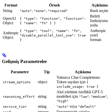
Format
Örnek
Açıklama
String
,
,
Basit seçim
"auto"
"none"
"required"
Belirli
OpenAI
{ "type": "function", "function":
fonksiyonu
Object
{ "name": "fn" } }
zorla
Anthropic
{ "type": "tool", "name": "fn",
Anthropic
yerel
"disable_parallel_tool_use": true
Object
formatı
}
Gelişmiş Parametreler
Parametre
Tip
Açıklama
Yalnızca Chat Completions:
object
Token sayıları için
stream_options
{
include_usage: true }
Akıl yürütme özellikli GPT-5
string
modelleri için
,
,
reasoning_effort
"low"
"medium"
"high"
string
veya
service_tier
"auto"
"default"
integer
Deterministik çıktılar