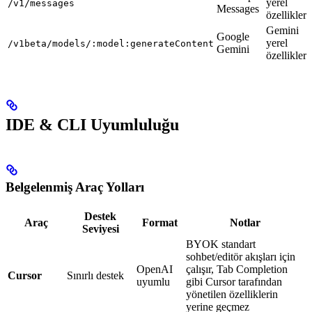
yerel
/v1/messages
Messages
özellikleri
Gemini
Google
yerel
/v1beta/models/:model:generateContent
Gemini
özellikleri
IDE & CLI Uyumluluğu
Belgelenmiş Araç Yolları
Destek
Araç
Format
Notlar
Seviyesi
BYOK standart
sohbet/editör akışları için
OpenAI
çalışır, Tab Completion
Cursor
Sınırlı destek
uyumlu
gibi Cursor tarafından
yönetilen özelliklerin
yerine geçmez