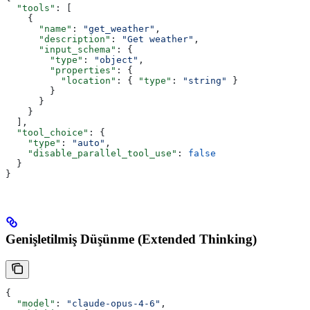
  "tools"
: [
    {
      "name"
: 
"get_weather"
,
      "description"
: 
"Get weather"
,
      "input_schema"
: {
        "type"
: 
"object"
,
        "properties"
: {
          "location"
: { 
"type"
: 
"string"
 }
        }
      }
    }
  ],
  "tool_choice"
: {
    "type"
: 
"auto"
,
    "disable_parallel_tool_use"
: 
false
  }
}
Genişletilmiş Düşünme (Extended Thinking)
{
  "model"
: 
"claude-opus-4-6"
,