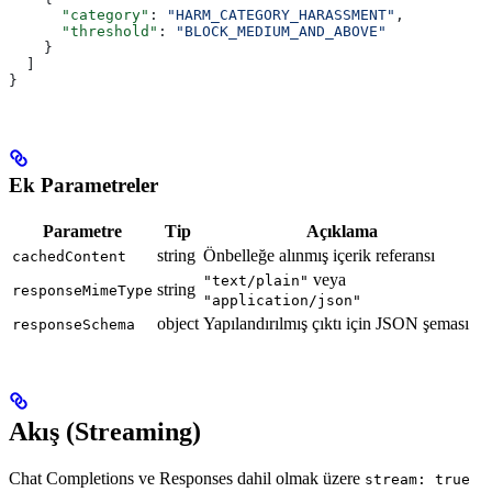
      "category"
: 
"HARM_CATEGORY_HARASSMENT"
,
      "threshold"
: 
"BLOCK_MEDIUM_AND_ABOVE"
    }
  ]
}
Ek Parametreler
Parametre
Tip
Açıklama
string
Önbelleğe alınmış içerik referansı
cachedContent
veya
"text/plain"
string
responseMimeType
"application/json"
object
Yapılandırılmış çıktı için JSON şeması
responseSchema
Akış (Streaming)
Chat Completions ve Responses dahil olmak üzere
stream: true