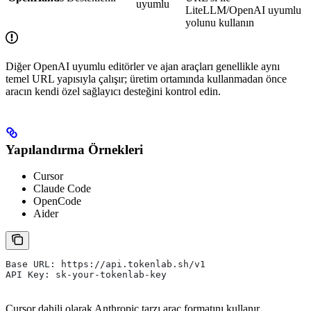
uyumlu
LiteLLM/OpenAI uyumlu
yolunu kullanın
Diğer OpenAI uyumlu editörler ve ajan araçları genellikle aynı
temel URL yapısıyla çalışır; üretim ortamında kullanmadan önce
aracın kendi özel sağlayıcı desteğini kontrol edin.
Yapılandırma Örnekleri
Cursor
Claude Code
OpenCode
Aider
Base URL: https://api.tokenlab.sh/v1
API Key: sk-your-tokenlab-key
Cursor dahili olarak Anthropic tarzı araç formatını kullanır.