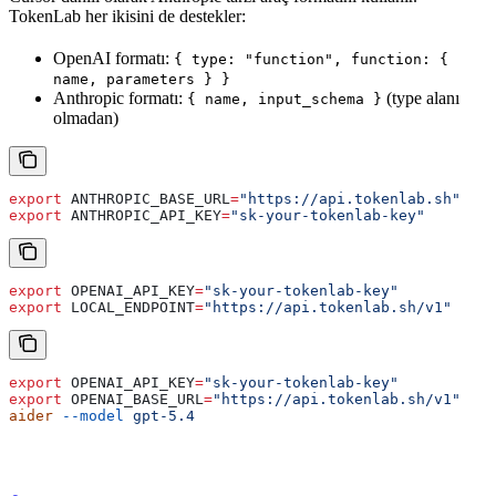
TokenLab her ikisini de destekler:
OpenAI formatı:
{ type: "function", function: {
name, parameters } }
Anthropic formatı:
(type alanı
{ name, input_schema }
olmadan)
export
 ANTHROPIC_BASE_URL
=
"https://api.tokenlab.sh"
export
 ANTHROPIC_API_KEY
=
"sk-your-tokenlab-key"
export
 OPENAI_API_KEY
=
"sk-your-tokenlab-key"
export
 LOCAL_ENDPOINT
=
"https://api.tokenlab.sh/v1"
export
 OPENAI_API_KEY
=
"sk-your-tokenlab-key"
export
 OPENAI_BASE_URL
=
"https://api.tokenlab.sh/v1"
aider
 --model
 gpt-5.4