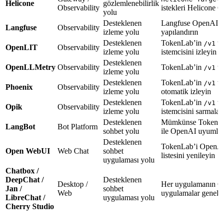
Helicone
gözlemlenebilirlik
Observability
istekleri Helicone
yolu
Desteklenen
Langfuse OpenAI 
Langfuse
Observability
izleme yolu
yapılandırın
Desteklenen
TokenLab’in
t
/v1
OpenLIT
Observability
izleme yolu
istemcisini izleyin
Desteklenen
OpenLLMetry
Observability
TokenLab’in
t
/v1
izleme yolu
Desteklenen
TokenLab’in
t
/v1
Phoenix
Observability
izleme yolu
otomatik izleyin
Desteklenen
TokenLab’in
t
/v1
Opik
Observability
izleme yolu
istemcisini sarmala
Desteklenen
Mümkünse TokenLab
LangBot
Bot Platform
sohbet yolu
ile OpenAI uyumlu b
Desteklenen
TokenLab’i OpenAI 
Open WebUI
Web Chat
sohbet
listesini yenileyin
uygulaması yolu
Chatbox /
DeepChat /
Desteklenen
Desktop /
Her uygulamanın Op
Jan /
sohbet
Web
uygulamalar genelli
LibreChat /
uygulaması yolu
Cherry Studio