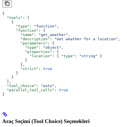
{
  "tools"
: [
    {
      "type"
: 
"function"
,
      "function"
: {
        "name"
: 
"get_weather"
,
        "description"
: 
"Get weather for a location"
,
        "parameters"
: {
          "type"
: 
"object"
,
          "properties"
: {
            "location"
: { 
"type"
: 
"string"
 }
          }
        },
        "strict"
: 
true
      }
    }
  ],
  "tool_choice"
: 
"auto"
,
  "parallel_tool_calls"
: 
true
}
Araç Seçimi (Tool Choice) Seçenekleri