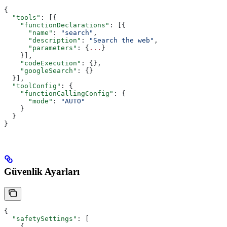
{
  "tools"
: [{
    "functionDeclarations"
: [{
      "name"
: 
"search"
,
      "description"
: 
"Search the web"
,
      "parameters"
: {
...
}
    }],
    "codeExecution"
: {},
    "googleSearch"
: {}
  }],
  "toolConfig"
: {
    "functionCallingConfig"
: {
      "mode"
: 
"AUTO"
    }
  }
}
Güvenlik Ayarları
{
  "safetySettings"
: [
    {