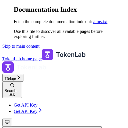
Documentation Index
Fetch the complete documentation index at:
/llms.txt
Use this file to discover all available pages before
exploring further.
Skip to main content
TokenLab
home page
Türkçe
Search...
⌘
K
Get API Key
Get API Key