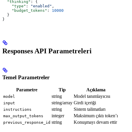
  "thinking"
: {
    "type"
: 
"enabled"
,
    "budget_tokens"
: 
10000
  }
}
Responses API Parametreleri
Temel Parametreler
Parametre
Tip
Açıklama
string
Model tanımlayıcısı
model
string/array
Girdi içeriği
input
string
Sistem talimatları
instructions
integer
Maksimum çıktı token’ı
max_output_tokens
string
Konuşmayı devam ettir
previous_response_id