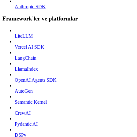
Anthropic SDK
Framework'ler ve platformlar
LiteLLM
Vercel AI SDK
LangChain
LlamaIndex
OpenAI Agents SDK
AutoGen
Semantic Kernel
CrewAI
Pydantic AI
DSPy