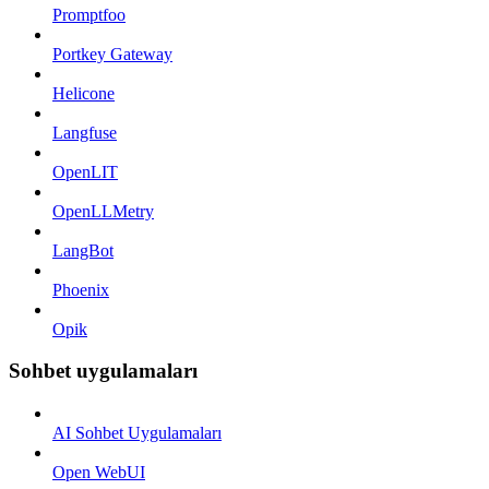
Promptfoo
Portkey Gateway
Helicone
Langfuse
OpenLIT
OpenLLMetry
LangBot
Phoenix
Opik
Sohbet uygulamaları
AI Sohbet Uygulamaları
Open WebUI