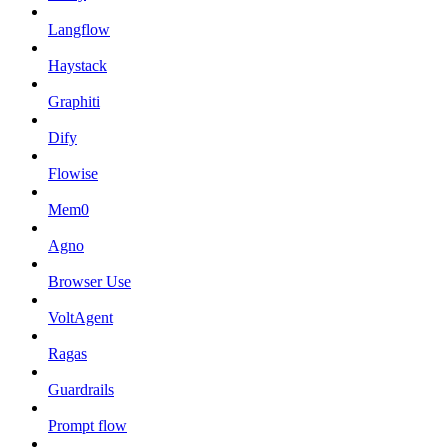
Langflow
Haystack
Graphiti
Dify
Flowise
Mem0
Agno
Browser Use
VoltAgent
Ragas
Guardrails
Prompt flow