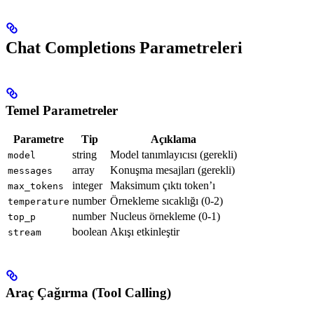
Chat Completions Parametreleri
Temel Parametreler
Parametre
Tip
Açıklama
string
Model tanımlayıcısı (gerekli)
model
array
Konuşma mesajları (gerekli)
messages
integer
Maksimum çıktı token’ı
max_tokens
number
Örnekleme sıcaklığı (0-2)
temperature
number
Nucleus örnekleme (0-1)
top_p
boolean
Akışı etkinleştir
stream
Araç Çağırma (Tool Calling)