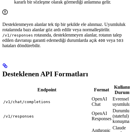
kararlı bir sözleşme olarak görmediği anlamına gelir.
Desteklenmeyen alanlar tek tip bir şekilde ele alınmaz. Uyumluluk
rotalarında bazı alanlar göz ardı edilir veya normalleştirilir.
rotasında, desteklenmeyen alanlar, rotanın talep
/v1/responses
edilen davranışı garanti edemediği durumlarda açık
veya
400
503
hataları döndürebilir.
Desteklenen API Formatları
Kullanı
Endpoint
Format
Durumu
OpenAI
Evrensel
/v1/chat/completions
Chat
uyumlulu
Durumlu
OpenAI
(stateful)
/v1/responses
Responses
konuşmala
Claude
Anthropic