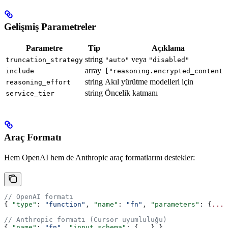
Gelişmiş Parametreler
Parametre
Tip
Açıklama
string
veya
truncation_strategy
"auto"
"disabled"
array
include
["reasoning.encrypted_content"
string
Akıl yürütme modelleri için
reasoning_effort
string
Öncelik katmanı
service_tier
Araç Formatı
Hem OpenAI hem de Anthropic araç formatlarını destekler:
// OpenAI formatı
{ 
"type"
: 
"function"
, 
"name"
: 
"fn"
, 
"parameters"
: {
...
}
// Anthropic formatı (Cursor uyumluluğu)
{ 
"name"
: 
"fn"
, 
"input_schema"
: {
...
} }