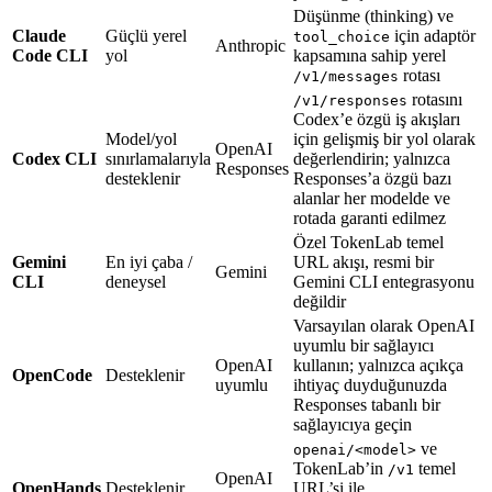
Düşünme (thinking) ve
Claude
Güçlü yerel
için adaptör
tool_choice
Anthropic
Code CLI
yol
kapsamına sahip yerel
rotası
/v1/messages
rotasını
/v1/responses
Codex’e özgü iş akışları
Model/yol
için gelişmiş bir yol olarak
OpenAI
Codex CLI
sınırlamalarıyla
değerlendirin; yalnızca
Responses
desteklenir
Responses’a özgü bazı
alanlar her modelde ve
rotada garanti edilmez
Özel TokenLab temel
Gemini
En iyi çaba /
URL akışı, resmi bir
Gemini
CLI
deneysel
Gemini CLI entegrasyonu
değildir
Varsayılan olarak OpenAI
uyumlu bir sağlayıcı
OpenAI
kullanın; yalnızca açıkça
OpenCode
Desteklenir
uyumlu
ihtiyaç duyduğunuzda
Responses tabanlı bir
sağlayıcıya geçin
ve
openai/<model>
TokenLab’in
temel
/v1
OpenAI
OpenHands
Desteklenir
URL’si ile