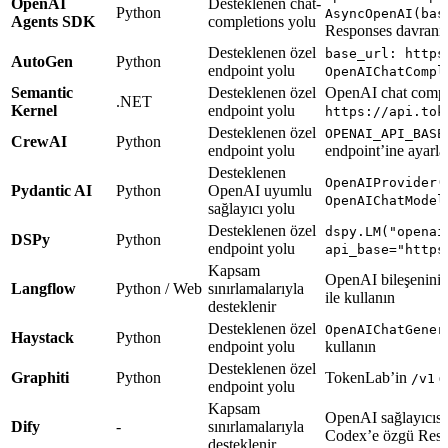
OpenAI
Desteklenen chat-
Python
AsyncOpenAI(bas
Agents SDK
completions yolu
Responses davranışı
Desteklenen özel
base_url: https
AutoGen
Python
endpoint yolu
OpenAIChatCompl
Semantic
Desteklenen özel
OpenAI chat complet
.NET
Kernel
endpoint yolu
https://api.tok
Desteklenen özel
OPENAI_API_BASE
CrewAI
Python
endpoint yolu
endpoint’ine ayarla
Desteklenen
OpenAIProvider(
Pydantic AI
Python
OpenAI uyumlu
OpenAIChatModel
sağlayıcı yolu
Desteklenen özel
dspy.LM("openai
DSPy
Python
endpoint yolu
api_base="https
Kapsam
OpenAI bileşenini
Langflow
Python / Web
sınırlamalarıyla
ile kullanın
desteklenir
Desteklenen özel
OpenAIChatGener
Haystack
Python
endpoint yolu
kullanın
Desteklenen özel
Graphiti
Python
TokenLab’in
en
/v1
endpoint yolu
Kapsam
OpenAI sağlayıcısı 
Dify
-
sınırlamalarıyla
Codex’e özgü Respo
desteklenir