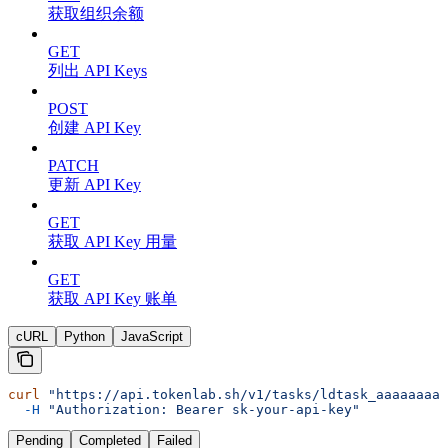
获取组织余额
GET
列出 API Keys
POST
创建 API Key
PATCH
更新 API Key
GET
获取 API Key 用量
GET
获取 API Key 账单
cURL
Python
JavaScript
curl
 "https://api.tokenlab.sh/v1/tasks/ldtask_aaaaaaaaa
  -H
 "Authorization: Bearer sk-your-api-key"
Pending
Completed
Failed