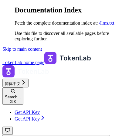
Documentation Index
Fetch the complete documentation index at:
/llms.txt
Use this file to discover all available pages before
exploring further.
Skip to main content
TokenLab
home page
简体中文
Search...
⌘
K
Get API Key
Get API Key