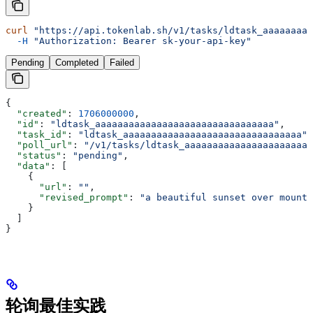
curl
 "https://api.tokenlab.sh/v1/tasks/ldtask_aaaaaaaaa
  -H
 "Authorization: Bearer sk-your-api-key"
Pending
Completed
Failed
{
  "created"
: 
1706000000
,
  "id"
: 
"ldtask_aaaaaaaaaaaaaaaaaaaaaaaaaaaaaaaa"
,
  "task_id"
: 
"ldtask_aaaaaaaaaaaaaaaaaaaaaaaaaaaaaaaa"
,
  "poll_url"
: 
"/v1/tasks/ldtask_aaaaaaaaaaaaaaaaaaaaaaa
  "status"
: 
"pending"
,
  "data"
: [
    {
      "url"
: 
""
,
      "revised_prompt"
: 
"a beautiful sunset over mounta
    }
  ]
}
轮询最佳实践