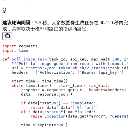
建议轮询间隔
：3-5 秒。大多数图像生成任务在 30-120 秒内完
成，具体取决于模型和路由的提供商路径。
import
 requests
import
 time
def
 poll_image_task
(
task_id
, 
api_key
, 
max_wait
=
300
, 
int
    """Poll for image generation result with timeout.""
    url 
=
 f
"https://api.tokenlab.sh/v1/tasks/
{
task_id
}
"
    headers 
=
 {
"Authorization"
: 
f
"Bearer 
{
api_key
}
"
}
    start_time 
=
 time.time()
    while
 time.time() 
-
 start_time 
<
 max_wait:
        response 
=
 requests.get(url, 
headers
=
headers)
        data 
=
 response.json()
        if
 data[
"status"
] 
==
 "completed"
:
            return
 data[
"data"
][
0
][
"url"
]
        elif
 data[
"status"
] 
==
 "failed"
:
            raise
 Exception
(data.get(
"error"
, 
"Generati
        time.sleep(interval)