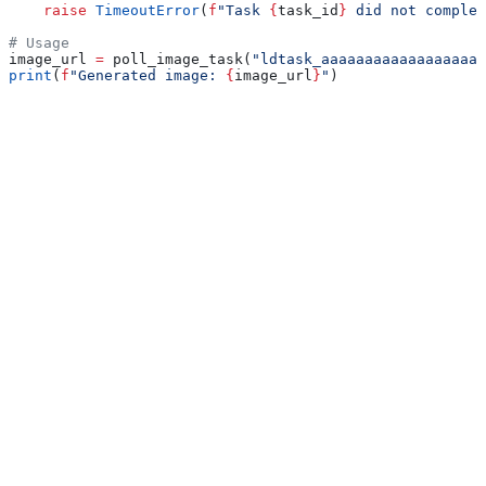
    raise
 TimeoutError
(
f
"Task 
{
task_id
}
 did not complet
# Usage
image_url 
=
 poll_image_task(
"ldtask_aaaaaaaaaaaaaaaaaaa
print
(
f
"Generated image: 
{
image_url
}
"
)