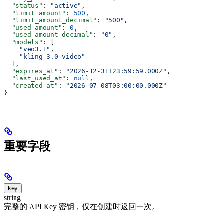
  "status"
: 
"active"
,
  "limit_amount"
: 
500
,
  "limit_amount_decimal"
: 
"500"
,
  "used_amount"
: 
0
,
  "used_amount_decimal"
: 
"0"
,
  "models"
: [
    "veo3.1"
,
    "kling-3.0-video"
  ],
  "expires_at"
: 
"2026-12-31T23:59:59.000Z"
,
  "last_used_at"
: 
null
,
  "created_at"
: 
"2026-07-08T03:00:00.000Z"
}
重要字段
key
string
完整的 API Key 密钥，仅在创建时返回一次。