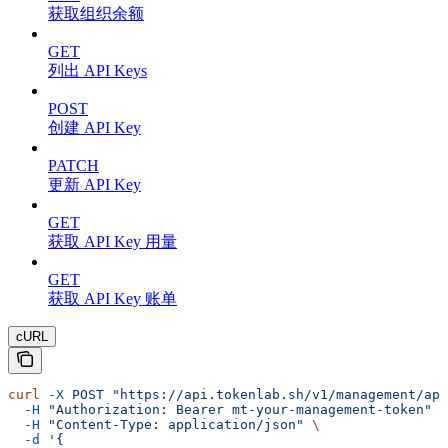
获取组织余额
GET
列出 API Keys
POST
创建 API Key
PATCH
更新 API Key
GET
获取 API Key 用量
GET
获取 API Key 账单
cURL
curl
 -X
 POST
 "https://api.tokenlab.sh/v1/management/api
  -H
 "Authorization: Bearer mt-your-management-token"
 \
  -H
 "Content-Type: application/json"
 \
  -d
 '{