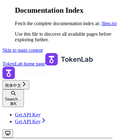
Documentation Index
Fetch the complete documentation index at:
/llms.txt
Use this file to discover all available pages before
exploring further.
Skip to main content
TokenLab
home page
简体中文
Search...
⌘
K
Get API Key
Get API Key