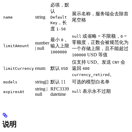
必填，默
认
展示名称，服务端会去除首
string
name
Default
尾空格
，长
Key
度
1-50
或省略 = 不限额，
=
null
0
最小
，
0
零额度，正数会被规范化为
number
输入上限
limitAmount
| null
一个存储上限，且不能超过
1000000
USD 等值
100000
仅支持 USD。发送
会
CNY
enum
默认
返回
limitCurrency
USD
400
。
currency_retired
string[]
默认
可选的模型白名单
models
[]
string |
RFC3339
表示永不过期
null
expiresAt
null
datetime
说明