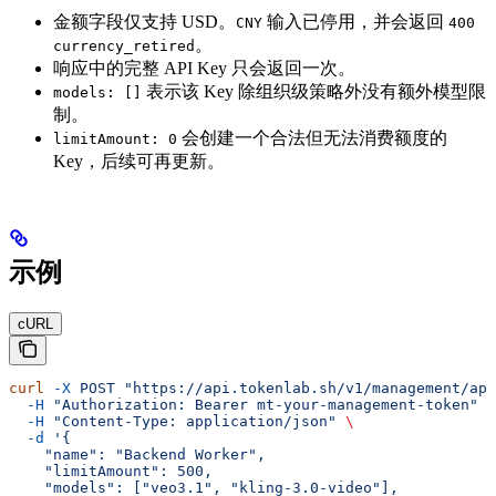
金额字段仅支持 USD。
输入已停用，并会返回
CNY
400
。
currency_retired
响应中的完整 API Key 只会返回一次。
表示该 Key 除组织级策略外没有额外模型限
models: []
制。
会创建一个合法但无法消费额度的
limitAmount: 0
Key，后续可再更新。
示例
cURL
curl
 -X
 POST
 "https://api.tokenlab.sh/v1/management/api
  -H
 "Authorization: Bearer mt-your-management-token"
 \
  -H
 "Content-Type: application/json"
 \
  -d
 '{
    "name": "Backend Worker",
    "limitAmount": 500,
    "models": ["veo3.1", "kling-3.0-video"],