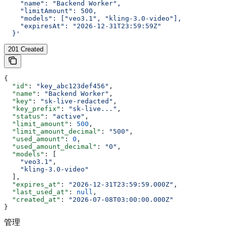
    "name": "Backend Worker",
    "limitAmount": 500,
    "models": ["veo3.1", "kling-3.0-video"],
    "expiresAt": "2026-12-31T23:59:59Z"
  }'
201 Created
{
  "id"
: 
"key_abc123def456"
,
  "name"
: 
"Backend Worker"
,
  "key"
: 
"sk-live-redacted"
,
  "key_prefix"
: 
"sk-live..."
,
  "status"
: 
"active"
,
  "limit_amount"
: 
500
,
  "limit_amount_decimal"
: 
"500"
,
  "used_amount"
: 
0
,
  "used_amount_decimal"
: 
"0"
,
  "models"
: [
    "veo3.1"
,
    "kling-3.0-video"
  ],
  "expires_at"
: 
"2026-12-31T23:59:59.000Z"
,
  "last_used_at"
: 
null
,
  "created_at"
: 
"2026-07-08T03:00:00.000Z"
}
管理