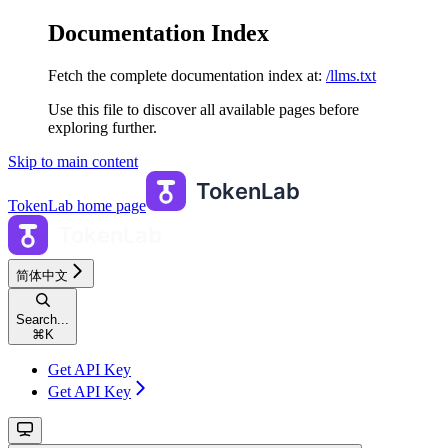
Documentation Index
Fetch the complete documentation index at:
/llms.txt
Use this file to discover all available pages before
exploring further.
Skip to main content
TokenLab
home page
简体中文
Search...
⌘
K
Get API Key
Get API Key