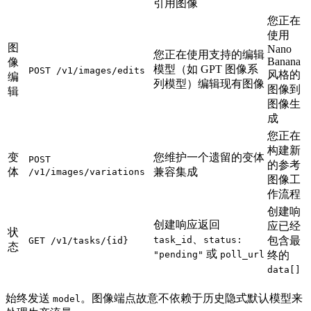
引用图像
您正在
使用
图
Nano
您正在使用支持的编辑
Banana
像
模型（如 GPT 图像系
POST /v1/images/edits
风格的
编
列模型）编辑现有图像
图像到
辑
图像生
成
您正在
构建新
变
您维护一个遗留的变体
POST
的参考
体
兼容集成
/v1/images/variations
图像工
作流程
创建响
创建响应返回
应已经
状
、
task_id
status:
包含最
GET /v1/tasks/{id}
态
或
"pending"
poll_url
终的
data[]
始终发送
。图像端点故意不依赖于历史隐式默认模型来
model