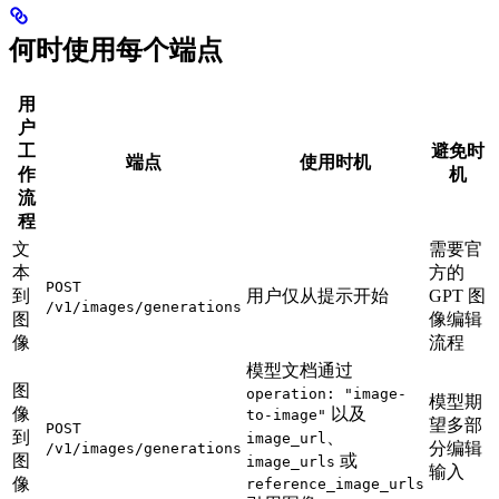
何时使用每个端点
用
户
工
避免时
端点
使用时机
作
机
流
程
文
需要官
本
方的
POST
到
用户仅从提示开始
GPT 图
/v1/images/generations
图
像编辑
像
流程
模型文档通过
图
operation: "image-
模型期
像
以及
to-image"
望多部
POST
到
、
image_url
分编辑
/v1/images/generations
图
或
image_urls
输入
像
reference_image_urls