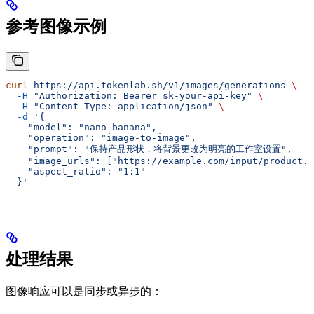
参考图像示例
curl
 https://api.tokenlab.sh/v1/images/generations
 \
  -H
 "Authorization: Bearer sk-your-api-key"
 \
  -H
 "Content-Type: application/json"
 \
  -d
 '{
    "model": "nano-banana",
    "operation": "image-to-image",
    "prompt": "保持产品形状，将背景更改为明亮的工作室设置",
    "image_urls": ["https://example.com/input/product.p
    "aspect_ratio": "1:1"
  }'
处理结果
图像响应可以是同步或异步的：