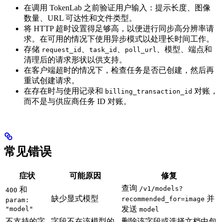
在调用 TokenLab 之前验证用户输入：提示长度、图像
数量、URL 可达性和文件类型。
将 HTTP 超时设置得足够高，以便进行同步高分辨率请
求。在可用的情况下使用异步模式以处理长时间工作。
存储
、
、
、模型、端点和
request_id
task_id
poll_url
清理后的请求形状以供支持。
在客户端超时的情况下，检查任务是否已创建，然后再
重试创建请求。
在存在时与使用记录和
对账，
billing_transaction_id
而不是与供应商任务 ID 对账。
常见错误
症状
可能原因
修复
查询
/v1/models?
和
400
缺少显式模型
并
recommended_for=image
param:
发送
"model"
model
不支持的字
字段不在该模型的
删除该字段或选择文档中包