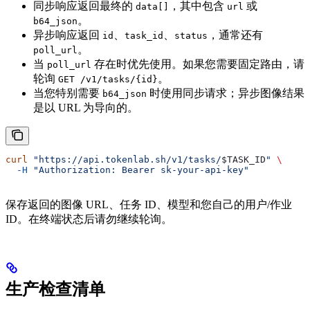
同步响应返回最终的
，其中包含
或
data[]
url
。
b64_json
异步响应返回
、
、
，通常还有
id
task_id
status
。
poll_url
当
存在时优先使用。如果您需要固定路由，请
poll_url
轮询
。
GET /v1/tasks/{id}
当您特别需要
时使用同步请求；异步图像结果
b64_json
是以 URL 为导向的。
curl
 "https://api.tokenlab.sh/v1/tasks/
$TASK_ID
"
 \
  -H
 "Authorization: Bearer sk-your-api-key"
保存返回的图像 URL、任务 ID、模型和您自己的用户/作业
ID。在终端状态后请勿继续轮询。
生产检查清单