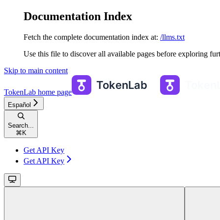
Documentation Index
Fetch the complete documentation index at:
/llms.txt
Use this file to discover all available pages before exploring fur
Skip to main content
TokenLab
home page
Español
Search...
⌘
K
Get API Key
Get API Key