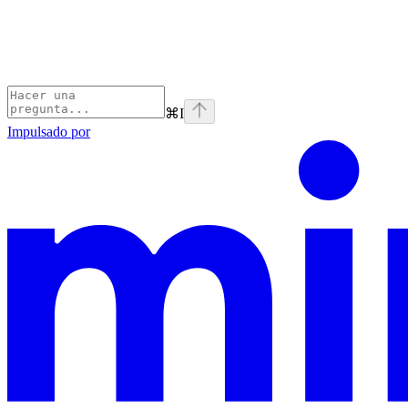
⌘
I
Impulsado por