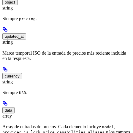
object
string
Siempre
.
pricing
updated_at
string
Marca temporal ISO de la entrada de precios más reciente incluida
en la respuesta.
currency
string
Siempre
.
USD
data
array
Array de entradas de precios. Cada elemento incluye
,
model
,
,
,
y los campos
provider
is_lock_price
capabilities
aliases