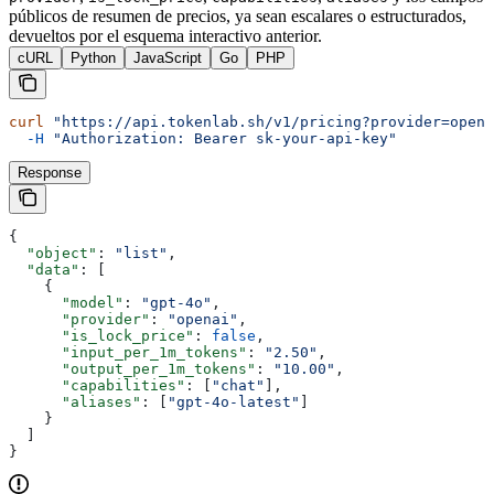
públicos de resumen de precios, ya sean escalares o estructurados,
devueltos por el esquema interactivo anterior.
cURL
Python
JavaScript
Go
PHP
curl
 "https://api.tokenlab.sh/v1/pricing?provider=opena
  -H
 "Authorization: Bearer sk-your-api-key"
Response
{
  "object"
: 
"list"
,
  "data"
: [
    {
      "model"
: 
"gpt-4o"
,
      "provider"
: 
"openai"
,
      "is_lock_price"
: 
false
,
      "input_per_1m_tokens"
: 
"2.50"
,
      "output_per_1m_tokens"
: 
"10.00"
,
      "capabilities"
: [
"chat"
],
      "aliases"
: [
"gpt-4o-latest"
]
    }
  ]
}