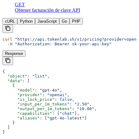
GET
Obtener facturación de clave API
cURL
Python
JavaScript
Go
PHP
curl
 "https://api.tokenlab.sh/v1/pricing?provider=opena
  -H
 "Authorization: Bearer sk-your-api-key"
Response
{
  "object"
: 
"list"
,
  "data"
: [
    {
      "model"
: 
"gpt-4o"
,
      "provider"
: 
"openai"
,
      "is_lock_price"
: 
false
,
      "input_per_1m_tokens"
: 
"2.50"
,
      "output_per_1m_tokens"
: 
"10.00"
,
      "capabilities"
: [
"chat"
],
      "aliases"
: [
"gpt-4o-latest"
]
    }
  ]
}