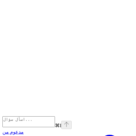
⌘
I
مدعوم من