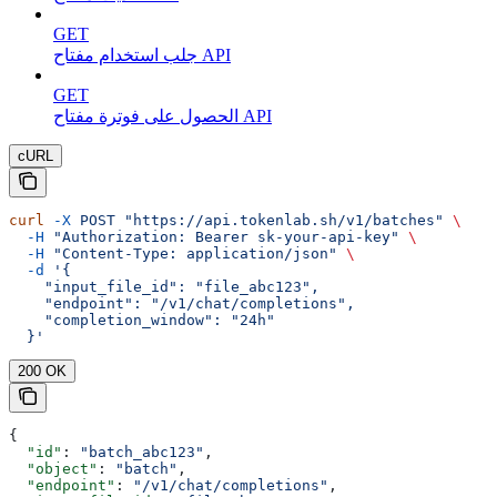
GET
جلب استخدام مفتاح API
GET
الحصول على فوترة مفتاح API
cURL
curl
 -X
 POST
 "https://api.tokenlab.sh/v1/batches"
 \
  -H
 "Authorization: Bearer sk-your-api-key"
 \
  -H
 "Content-Type: application/json"
 \
  -d
 '{
    "input_file_id": "file_abc123",
    "endpoint": "/v1/chat/completions",
    "completion_window": "24h"
  }'
200 OK
{
  "id"
: 
"batch_abc123"
,
  "object"
: 
"batch"
,
  "endpoint"
: 
"/v1/chat/completions"
,