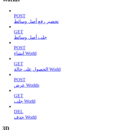
POST
تحضير رفع أصل وسائط
GET
جلب أصل وسائط
POST
إنشاء World
GET
الحصول على حالة World
POST
عرض Worlds
GET
جلب World
DEL
حذف World
3D