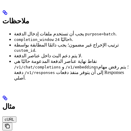
ملاحظات
.
يجب أن تستخدم ملفات إدخال الدفعة
purpose=batch
.
حاليًا
completion_window
24h
ترتيب الإخراج غير مضمون؛ يجب دائمًا المطابقة بواسطة
.
custom_id
لا يتم دعم البث داخل عناصر الدفعة.
نقاط نهاية عناصر الدفعة المدعومة حاليًا هي
؛ يتم رفض مهام
و
/v1/chat/completions
/v1/embeddings
إلى أن يتوفر منفذ دفعات Responses
دفعة
/v1/responses
أصلي.
مثال
cURL