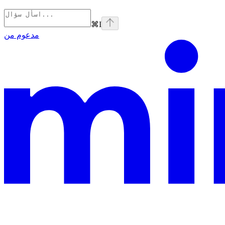
⌘
I
مدعوم من