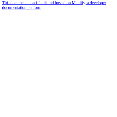
This documentation is built and hosted on Mintlify, a developer
documentation platform