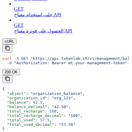
GET
جلب استخدام مفتاح API
GET
الحصول على فوترة مفتاح API
cURL
curl
 -X
 GET
 "https://api.tokenlab.sh/v1/management/bala
  -H
 "Authorization: Bearer mt-your-management-token"
200 OK
{
  "object"
: 
"organization_balance"
,
  "organization_id"
: 
"org_123"
,
  "balance"
: 
42.5
,
  "balance_decimal"
: 
"42.50"
,
  "total_recharge"
: 
100
,
  "total_recharge_decimal"
: 
"100"
,
  "total_used"
: 
57.5
,
  "total_used_decimal"
: 
"57.50"
}