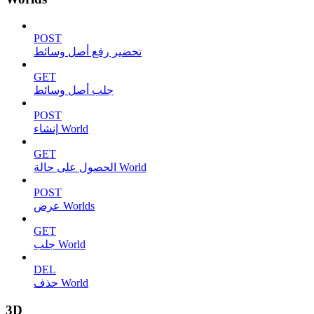
POST
تحضير رفع أصل وسائط
GET
جلب أصل وسائط
POST
إنشاء World
GET
الحصول على حالة World
POST
عرض Worlds
GET
جلب World
DEL
حذف World
3D