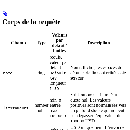
Corps de la requête
Valeurs
par
Champ
Type
Description
défaut /
limites
requis,
valeur par
défaut
Nom affiché ; les espaces de
string
début et de fin sont retirés côté
name
Default
,
serveur
Key
longueur
1-50
ou omis = illimité,
=
null
0
min.
,
quota nul. Les valeurs
0
number
entrée
positives sont normalisées vers
limitAmount
| null
max.
un plafond stocké qui ne peut
pas dépasser l’équivalent de
1000000
USD.
100000
USD uniquement. L’envoi de
valeur par