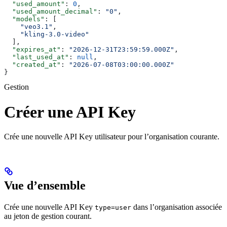
  "used_amount"
: 
0
,
  "used_amount_decimal"
: 
"0"
,
  "models"
: [
    "veo3.1"
,
    "kling-3.0-video"
  ],
  "expires_at"
: 
"2026-12-31T23:59:59.000Z"
,
  "last_used_at"
: 
null
,
  "created_at"
: 
"2026-07-08T03:00:00.000Z"
}
Gestion
Créer une API Key
Crée une nouvelle API Key utilisateur pour l’organisation courante.
Vue d’ensemble
Crée une nouvelle API Key
dans l’organisation associée
type=user
au jeton de gestion courant.