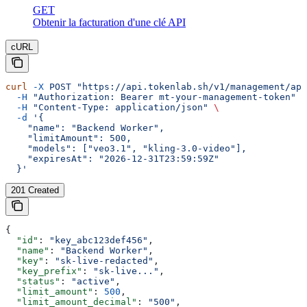
GET
Obtenir la facturation d'une clé API
cURL
curl
 -X
 POST
 "https://api.tokenlab.sh/v1/management/api
  -H
 "Authorization: Bearer mt-your-management-token"
 \
  -H
 "Content-Type: application/json"
 \
  -d
 '{
    "name": "Backend Worker",
    "limitAmount": 500,
    "models": ["veo3.1", "kling-3.0-video"],
    "expiresAt": "2026-12-31T23:59:59Z"
  }'
201 Created
{
  "id"
: 
"key_abc123def456"
,
  "name"
: 
"Backend Worker"
,
  "key"
: 
"sk-live-redacted"
,
  "key_prefix"
: 
"sk-live..."
,
  "status"
: 
"active"
,
  "limit_amount"
: 
500
,
  "limit_amount_decimal"
: 
"500"
,