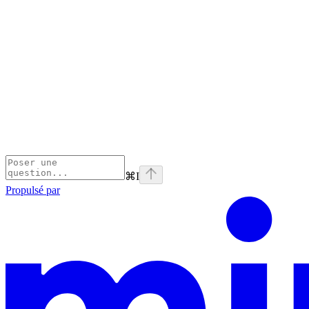
⌘
I
Propulsé par