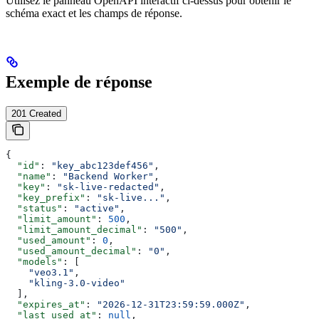
Utilisez le panneau OpenAPI interactif ci-dessus pour obtenir le
schéma exact et les champs de réponse.
Exemple de réponse
201 Created
{
  "id"
: 
"key_abc123def456"
,
  "name"
: 
"Backend Worker"
,
  "key"
: 
"sk-live-redacted"
,
  "key_prefix"
: 
"sk-live..."
,
  "status"
: 
"active"
,
  "limit_amount"
: 
500
,
  "limit_amount_decimal"
: 
"500"
,
  "used_amount"
: 
0
,
  "used_amount_decimal"
: 
"0"
,
  "models"
: [
    "veo3.1"
,
    "kling-3.0-video"
  ],
  "expires_at"
: 
"2026-12-31T23:59:59.000Z"
,
  "last_used_at"
: 
null
,