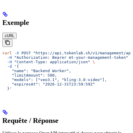
Exemple
cURL
curl
 -X
 POST
 "https://api.tokenlab.sh/v1/management/api
  -H
 "Authorization: Bearer mt-your-management-token"
 \
  -H
 "Content-Type: application/json"
 \
  -d
 '{
    "name": "Backend Worker",
    "limitAmount": 500,
    "models": ["veo3.1", "kling-3.0-video"],
    "expiresAt": "2026-12-31T23:59:59Z"
  }'
Requête / Réponse