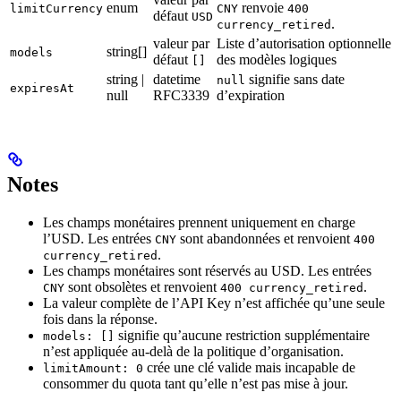
enum
renvoie
limitCurrency
CNY
400
défaut
USD
.
currency_retired
valeur par
Liste d’autorisation optionnelle
string[]
models
défaut
des modèles logiques
[]
string |
datetime
signifie sans date
null
expiresAt
null
RFC3339
d’expiration
Notes
Les champs monétaires prennent uniquement en charge
l’USD. Les entrées
sont abandonnées et renvoient
CNY
400
.
currency_retired
Les champs monétaires sont réservés au USD. Les entrées
sont obsolètes et renvoient
.
CNY
400 currency_retired
La valeur complète de l’API Key n’est affichée qu’une seule
fois dans la réponse.
signifie qu’aucune restriction supplémentaire
models: []
n’est appliquée au-delà de la politique d’organisation.
crée une clé valide mais incapable de
limitAmount: 0
consommer du quota tant qu’elle n’est pas mise à jour.