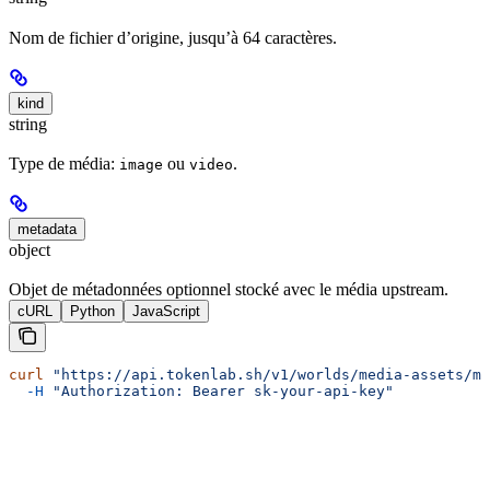
Nom de fichier d’origine, jusqu’à 64 caractères.
kind
string
Type de média:
ou
.
image
video
metadata
object
Objet de métadonnées optionnel stocké avec le média upstream.
cURL
Python
JavaScript
curl
 "https://api.tokenlab.sh/v1/worlds/media-assets/me
  -H
 "Authorization: Bearer sk-your-api-key"