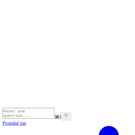
⌘
I
Propulsé par