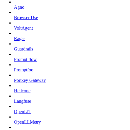
Agno
Browser Use
VoltAgent
Ragas
Guardrails
Prompt flow
Promptfoo
Portkey Gateway
Helicone
Langfuse
OpenLIT
OpenLLMetry