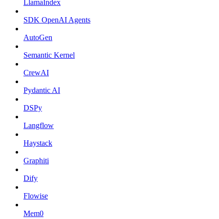
LlamaIndex
SDK OpenAI Agents
AutoGen
Semantic Kernel
CrewAI
Pydantic AI
DSPy
Langflow
Haystack
Graphiti
Dify
Flowise
Mem0