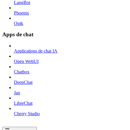
LangBot
Phoenix
Opik
Apps de chat
Applications de chat IA
Open WebUI
Chatbox
DeepChat
Jan
LibreChat
Cherry Studio