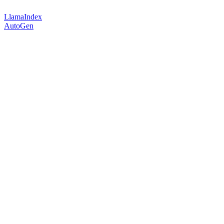
LlamaIndex
AutoGen