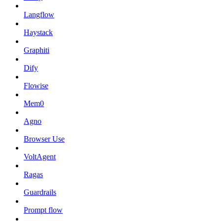
Langflow
Haystack
Graphiti
Dify
Flowise
Mem0
Agno
Browser Use
VoltAgent
Ragas
Guardrails
Prompt flow