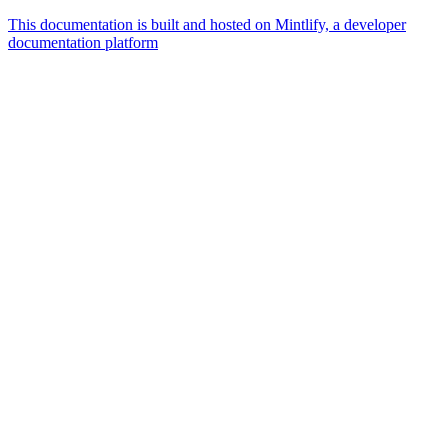
This documentation is built and hosted on Mintlify, a developer
documentation platform