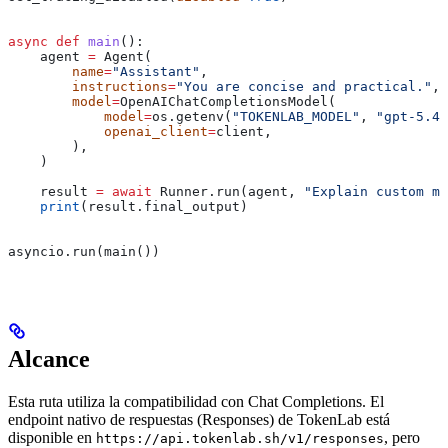
async
 def
 main
():
    agent 
=
 Agent(
        name
=
"Assistant"
,
        instructions
=
"You are concise and practical."
,
        model
=
OpenAIChatCompletionsModel(
            model
=
os.getenv(
"TOKENLAB_MODEL"
, 
"gpt-5.4-
            openai_client
=
client,
        ),
    )
    result 
=
 await
 Runner.run(agent, 
"Explain custom mo
    print
(result.final_output)
asyncio.run(main())
Alcance
Esta ruta utiliza la compatibilidad con Chat Completions. El
endpoint nativo de respuestas (Responses) de TokenLab está
disponible en
, pero
https://api.tokenlab.sh/v1/responses