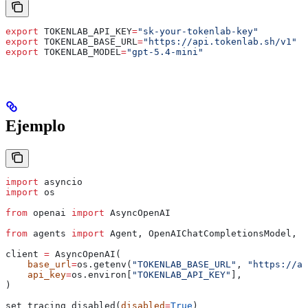
export
 TOKENLAB_API_KEY
=
"sk-your-tokenlab-key"
export
 TOKENLAB_BASE_URL
=
"https://api.tokenlab.sh/v1"
export
 TOKENLAB_MODEL
=
"gpt-5.4-mini"
Ejemplo
import
 asyncio
import
 os
from
 openai 
import
 AsyncOpenAI
from
 agents 
import
 Agent, OpenAIChatCompletionsModel, R
client 
=
 AsyncOpenAI(
    base_url
=
os.getenv(
"TOKENLAB_BASE_URL"
, 
"https://ap
    api_key
=
os.environ[
"TOKENLAB_API_KEY"
],
)
set_tracing_disabled(
disabled
=
True
)