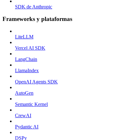
SDK de Anthropic
Frameworks y plataformas
LiteLLM
Vercel AI SDK
LangChain
LlamaIndex
OpenAI Agents SDK
AutoGen
Semantic Kernel
CrewAI
Pydantic AI
DSPy