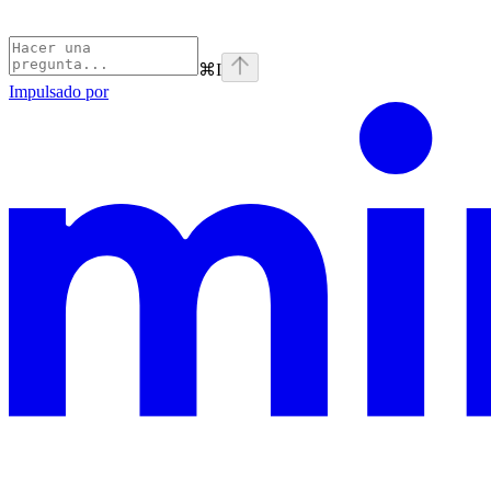
⌘
I
Impulsado por