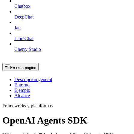
Chatbox
DeepChat
Jan
LibreChat
Cherry Studio
En esta página
Descripción general
Entorno
Ejemplo
Alcance
Frameworks y plataformas
OpenAI Agents SDK